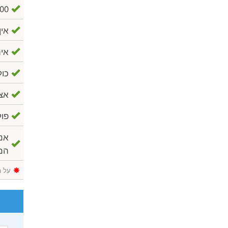
6,000 $ דמי ביטול 
אין
אית
כול
אצל
פול
אנו
המ
על ה