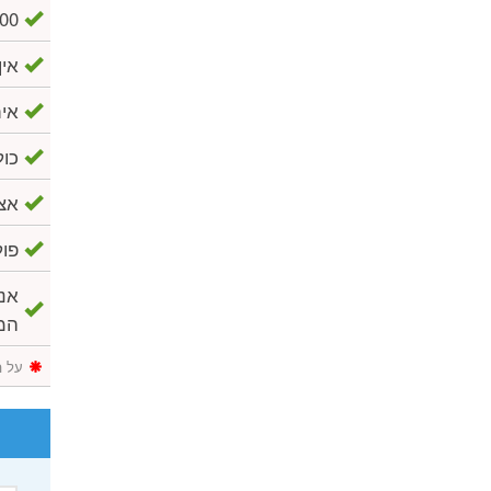
6,000 $ דמי ביטול 
אין
אית
כול
אצל
פול
אנו
המ
על ה