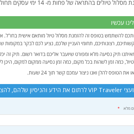
ל טיולים בהתראה של פחות מ- 14 ימי עסקים תחול תוספת תשלום בסך 200 ₪.
ינו עכשיו
כם להשתמש בטופס זה להזמנת מסלול טיול מותאם אישית בחו"ל. אנו
שותיכם, רצונותיכם, תחומי העניין שלכם, נציע לכם לבקר במקומות שו
יתנו תיק נסיעה מלא ומפורט שיועבר אליכם בדואר רשום. תיק זה יכלו
יול, כמה זמן לשהות בכל מקום, כמה זמן נסיעה ממקום למקום, היכן לע
את הטופס להלן ואנו ניצור עמכם קשר תוך 24 שעות.
הניסיון שלהם, להצלחת הטיול שלכם.
 מלא
*