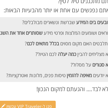
ם מתכננים טיול לסין?
תם נפגשים עם אחת או יותר מהבעיות הבאות:
בעים בים המידע
שברשת ונשארים מבולבלים?
ראים ושומעים המלצות ופרטי מידע
שסותרים אחד את השני
לבטים האם מקום מסוים
בכלל מתאים לכם
?
 מצליחים להבין
כמה יעלה
לכם הטיול?
 סגורים
על מסלול?
 יודעים
מאיפה להזמין
טיסות פנים, מלונות ואטרקציות?
א לבד.... והגעתם למקום הנכון!
פנו ל-VIP Traveler עכשיו