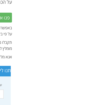
על הכנת מסלו
פנו אל
באפשרות
על פי בק
תקבלו מא
מומלץ לט
אנא מלאו 
תנו ליועצי VIP Traveler לרתום את הידע ו
שם