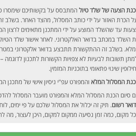
נת הצעה של שלד טיול
המתבסס על בקשותיכם שימסרו טלפ
ל הכרת האזור על ידי כותב המסלול, מהצד האחר. בשלב זה 
עות עד שהשלד המוצע על ידי המתכנן מתאימים לרצון המזמ
 השלד במכתב בדואר האלקטרוני. לאחר אישור שלד הטיול 
לא. בשלב זה ההתקשורת תתבצע בדואר אלקטרוני במטרה 
מתן תשובות לבעיות לא צפויות הקשורות לתכנון לדוגמה –
ילופין שינוי פתאומי בתוכניות המזמין.
נת המסלול המלא
והמפורט עפ"י ניסיון אישי של מתכנן המ
 סיום הכנת המסלול המלא והמפורט מועבר המסלול להדפ
ואר רשום
. תיק זה יכלול את המסלול שלכם על פי ימים, לוח
ל מקום, כמה זמן נסיעה ממקום למקום, היכן לעצור, מה לרא