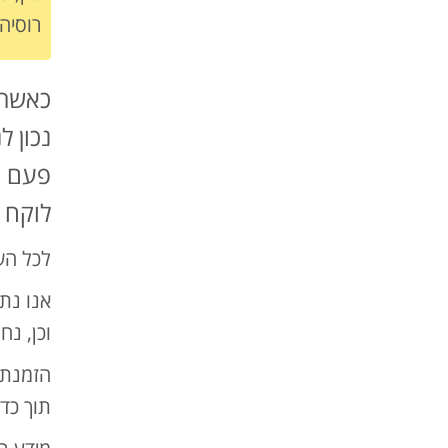
רוסיה,
כאשר נ
נכון ל
פעם ה
לוקח 
לכל השאלות 
אנו נת
וכן, נח
הזמנת 
תוך כדי
מידע ר