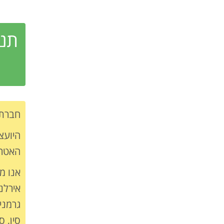
תנו
חברת VIP TRAVELER מעסיקה יועצי טיולים המתמחים במגוון רחב של יעדי
היועצ
האטרק
אנו מת
אירלנד
גרמניה
סין, ס