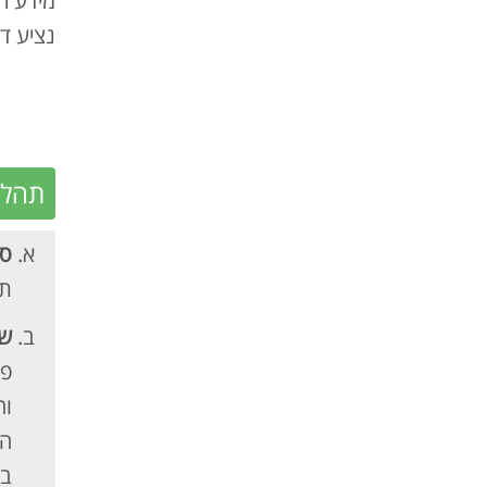
נציע ד
תהלי
סג
תח
שי
פר
וה
הי
בת