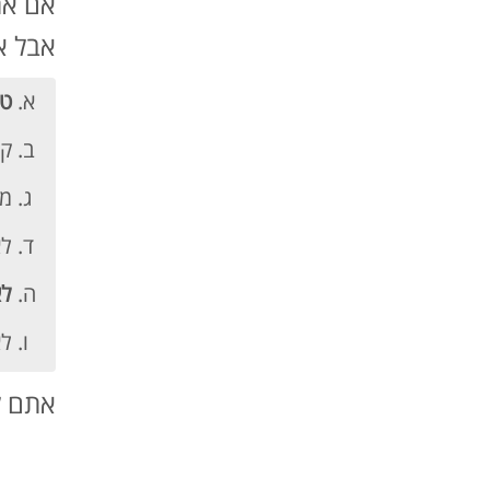
אם את
אבל א
טו
קו
מת
לא
לא
לא
אתם ל