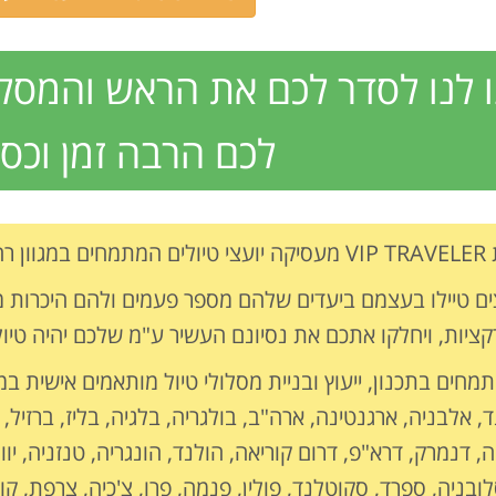
 לנו לסדר לכם את הראש והמסלו
לכם הרבה זמן וכסף
ם ברחבי העולם.
ים טיילו בעצמם ביעדים שלהם מספר פעמים ולהם היכרות 
ציות, ויחלקו אתכם את נסיונם העשיר ע"מ שלכם יהיה טיול
מחים בתכנון, ייעוץ ובניית מסלולי טיול מותאמים אישית במ
, אלבניה, ארגנטינה, ארה"ב, בולגריה, בלגיה, בליז, ברזיל, 
, דנמרק, דרא"פ, דרום קוריאה, הולנד, הונגריה, טנזניה, יוון, 
לובניה, ספרד, סקוטלנד, פולין, פנמה, פרו, צ'כיה, צרפת, קו