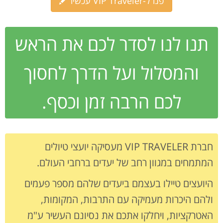
פנו ל-VIP Traveler עכשיו
תנו לנו לסדר לכם את הראש
והמסלול ועל הדרך לחסוך
לכם הרבה זמן וכסף.
חברת VIP TRAVELER מעסיקה יועצי טיולים
המתמחים במגוון רחב של יעדים ברחבי העולם.
היועצים טיילו בעצמם ביעדים שלהם מספר פעמים
ולהם היכרות מעמיקה עם התרבות, המקומות,
האטרקציות, ויחלקו אתכם את נסיונם העשיר ע"מ