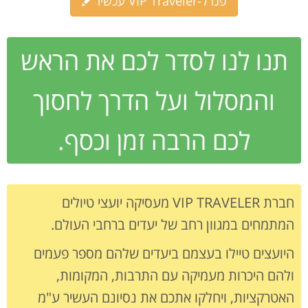
פנו ל-VIP Traveler עכשיו
תנו לנו לסדר לכם את הראש
והמסלול ועל הדרך לחסוך
לכם הרבה זמן וכסף.
חברת VIP TRAVELER מעסיקה יועצי טיולים
המתמחים במגוון רחב של יעדים ברחבי העולם.
היועצים טיילו בעצמם ביעדים שלהם מספר פעמים
ולהם היכרות מעמיקה עם התרבות, המקומות,
האטרקציות, ויחלקו אתכם את נסיונם העשיר ע"מ