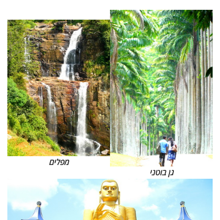
מפלים
גן בוטני