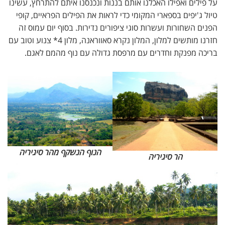
על פילים ואפילו האכלנו אותם בננות ונכנסנו איתם להתרחץ, עשינו
טיול ג'יפים בספארי המקומי כדי לראות את הפילים הפראיים, קופי
הפנים השחורות ועשרות סוגי ציפורים נדירות. בסוף יום עמוס זה
חזרנו מותשים למלון, המלון נקרא סאווראנה, מלון 4* צנוע וטוב עם
בריכה מפנקת וחדרים עם מרפסת גדולה עם נוף מהמם לאגם.
הנוף הנשקף מהר סיגיריה
הר סיגיריה