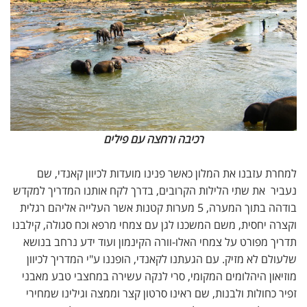
רכיבה ורחצה עם פילים
למחרת עזבנו את המלון כאשר פנינו מועדות לכיוון קאנדי, שם
נעביר את שתי הלילות הקרובים, בדרך לקח אותנו המדריך למקדש
בודהה בתוך המערה, 5 מערות קטנות אשר העלייה אליהם רגלית
וקצרה יחסית, משם המשכנו לגן עם צמחי מרפא וכח סגולה, קילבנו
תדריך מפורט על צמחי האלו-וורה הקינמון ועוד ידע נרחב בנושא
שלעולם לא מזיק. עם הגעתנו לקאנדי, הופננו ע"י המדריך לכיוון
מוזיאון היהלומים המקומי, סרי לנקה עשירה במחצבי טבע מאבני
זפיר כחולות ולבנות, שם ראינו סרטון קצר וממצה וגילינו שמחירי