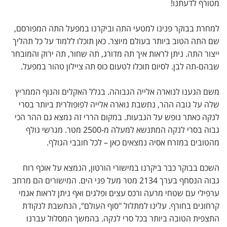
מטורף לדעתנו!
למחרת בבוקר פנינו למטעי התה וביקרנו במפעל התה המפורסם,
שם התה הטוב ביותר בעולם מיוצר. כאן תוכלו ללמוד על כל תהליך
ייצור התה. ניתן לראות איך תה מדורג, תה שחור, תה ירוק והמובחר
שבהם-תה לבן. לסיום תוכלו לטעום כוס תה ציילון טהור במפעל.
משם הגענו לנוארה אלייה הגבוהה. בגלל האקלים והנוף הממריץ
שלה על גובה ההר, נחשבת נוארה אלייה לפופולרית ביותר בסרי
לנקה כאתר נופש על הגבעות. במקום הררי זה נמצא גם ההר הכי
גבוה בסרי לנקה המתנשא למעלה מ-2500 מטר. מגרשי גולף
מהטובים במזרח אסיה נמצאים כאן – לכל חובבי הגולף.
השכם בבוקר כבר ביקרנו במישורי הורטון, הנמצא על אוכף רוח
גבוה הנסחף בערך 2134 מטר מעל פני הים. המישורים הם מרחב
ערפילי עם שטחי מרעה ורכס עצים ופלגים ואף ניתן לראות אגמי
קרחונים בחורף. עלינו למתלול "סוף העולם", הנחשבת לנקודת
התצפית הטובה ביותר בכל סרי לנקה. בהמשך המסלול עברנו