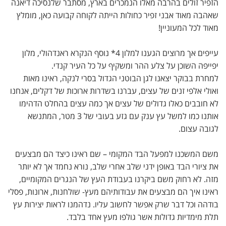
הזפיר זולים בהרבה מאלו הנמכרים בארץ, מסתבר שלנסיכה דיאנה
שאהבה מאוד אבני זפיר כחולות הייתה לקוחה קבועה כאן, מומלץ
מאוד לכל המעוניין!
עייפים אך מרוצים הגענו למלון 4* נוסף הנקרא ראנדהולי, מלון
יפייפה השוכן על צלע ההר ומשקיף על כל העיר קנדי.
למחרת בבוקר יצאנו לגן הבוטני הגדול בסרי לנקה, ראינו מאות
ואולי אלפי זנים של עצים, עברנו בשדרות ארוכות של דקלים, אנחנו
לא חובבים כאלו גדולים של עצים אך כמה עצים בהחלט הדהימו
אותנו כמו למשל עץ ענק עם גזע בעובי של 3 מטר, המתנשא
לגובה עצום.
משם המשכנו למפעל הבד המקומי – שם ראינו כיצד הם מבצעים
את ציורי הבד באופן ידני שלב אחרי שלב, נורא נחמד אך לא יותר
מזה. לא רחוק משם ביקרנו בעבודת העץ של הנגרים המקומיים,
ראינו איך הם מבצעים את עבודותיהם מעץ- שולחנות, ארונות, פסלי
בודהה וכל דבר שרק אפשר לחשוב עליו. נדהמנו לראות יצירות עץ
תלת מימדיות גדולות אשר גולפו מעץ אחד בלבד.