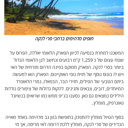
חופים מדהימים ברחבי סרי לנקה
המשכנו למחרת בנסיעה לכיוון הפארק הלאומי יאללה, הפרוס על
שטח עצום של כ 1,259 ק"מ רבועים ונחשב לגן הלאומי הגדול
ביותר בסרי לנקה. הפארק ממוקם בפינה הדרום מזרחית של האי
ויש לו בונוס נוסף של חזית נופי האוקיינוס. הפארק הוא למעשה
ביתם הטבעי של הפילים, חזירי הבר, הבפאלו, נמרי הלאופרד
המיוחדים, דובים, צבאים ותנינים. להקות גדולות של ציפורים נודדות
הילידים נמצאים גם כאן. נסענו בג'יפ ממש כמו שרואים בנשיונל
גאוגרפיק, מומלץ..
בסוף הטיול מומלץ להתפנק בחופשת בטן גב מדהימה באחד מאייה
הנדירים של סרי לנקה, מומלץ ללכת דרומה לאי מריסה, אך מי