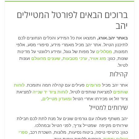
ברוכים הבאים לפורטל המטיילים
יהב
באתר יהב.אורג,
תמצאו את כל המידע והכלים הנחוצים לכם
לתיכנון הטיול. אתר יהב מכיל מאמרי מידע, סיפורי מסע, אלפי
תמונות,
מסלולים
על מפות של גוגל, ומידע רלוונטי על מדינות
שונות, כגון:
מזג אוויר
,
ערכי מטבעות
,
שעונים מהעולם
ועונות
לטיול.
קהילות
אתר יהב מכיל
פורומים
פעילים עם קהילה חמה ותומכת.
לוחות
שותפים
למציאת שותפים לטיול,
לוחות ציוד יד שנייה
למציאת
ציוד זול או מכירתו אחרי הטיול
ומועדון מטיילים
,
שירותים למטייל
יהב משתף פעולה עם גורמים שונים על מנת לתת לכם חבילת
שירותים מקיפה שמטייל צריך, לפני הטיול ובמהלכו.
כגון: כרטיסי טיסה, ביטוח נסיעות, מלונות, השכרת רכב,
ספרי
טיולים ומפות
, קורסים ללימוד שפות ועוד.