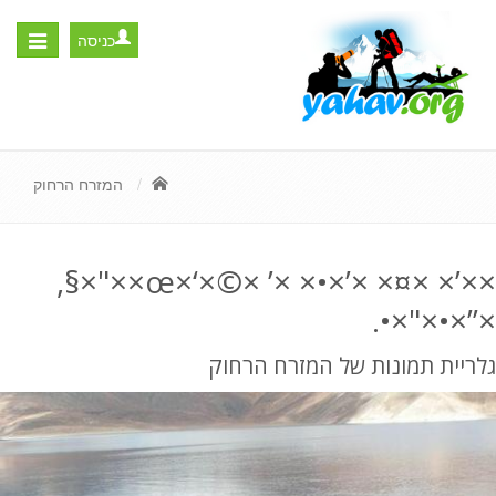
כניסה
Toggle
igation
המזרח הרחוק
××’× ×¤× ×’×•× ×’ ×©×‘×œ××"×§,
×”×•×"×•.
גלריית תמונות של המזרח הרחוק