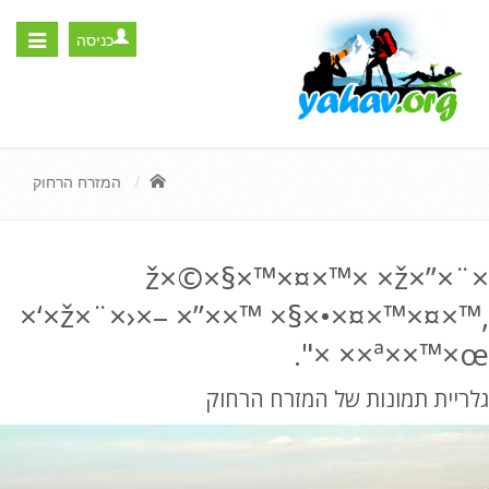
כניסה
Toggle
igation
המזרח הרחוק
×ž×©×§×™×¤×™× ×ž×”×¨
×‘×ž×¨×›×– ×”××™ ×§×•×¤×™×¤×™,
×ª××™×œ× ×".
גלריית תמונות של המזרח הרחוק