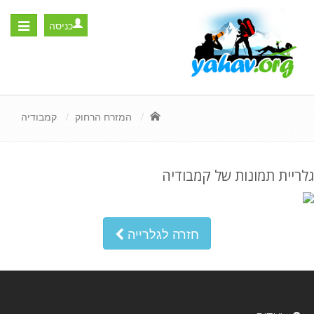
כניסה
Toggle
igation
המזרח הרחוק
קמבודיה
גלריית תמונות של קמבודיה
חזרה לגלרייה