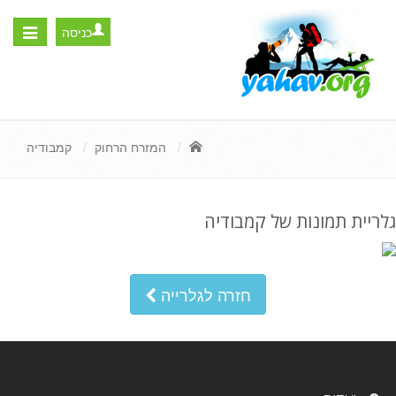
כניסה
Toggle
igation
המזרח הרחוק
קמבודיה
גלריית תמונות של קמבודיה
חזרה לגלרייה