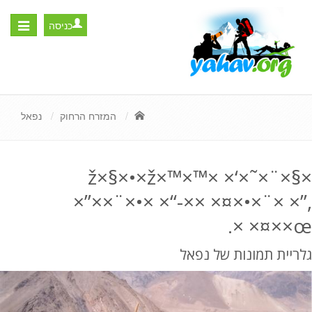
כניסה
Toggle
igation
המזרח הרחוק
נפאל
×ž×§×•×ž×™×™× ×‘×˜×¨×§
×”××¨×•× ×“-×× ×¤×•×¨× ×”,
× ×¤××œ.
גלריית תמונות של נפאל