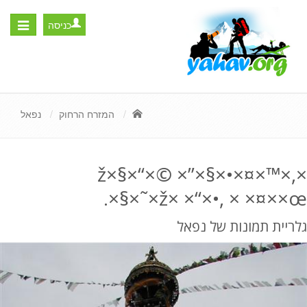
כניסה
Toggle
igation
המזרח הרחוק
נפאל
×ž×§×“×© ×”×§×•×¤×™×,
×§×˜×ž× ×“×•, × ×¤××œ.
גלריית תמונות של נפאל