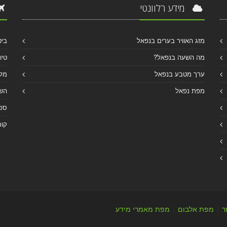
מידע רלוונטי
מזג האוויר בערים בנפאל
ביט
מה השעה בנפאל?
טיו
ערך מטבע בנפאל
מלו
מפת נפאל
הש
ספר
קור
ר
|
מפת אלבום
|
מפת מאמרי מידע