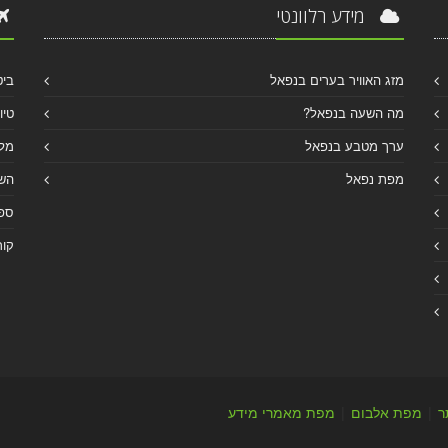
מידע רלוונטי
מזג האוויר בערים בנפאל
ביט
מה השעה בנפאל?
טיו
ערך מטבע בנפאל
מלו
מפת נפאל
הש
ספר
קור
ר
|
מפת אלבום
|
מפת מאמרי מידע