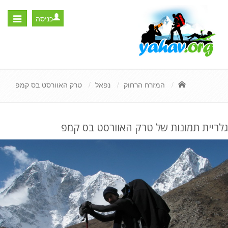
כניסה
Toggle
igation
המזרח הרחוק
נפאל
טרק האוורסט בס קמפ
גלריית תמונות של טרק האוורסט בס קמפ