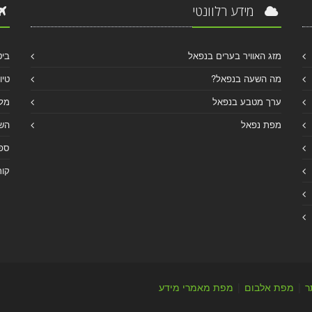
מידע רלוונטי
מזג האוויר בערים בנפאל
ביט
מה השעה בנפאל?
טיו
ערך מטבע בנפאל
מלו
מפת נפאל
הש
ספר
קור
ר
|
מפת אלבום
|
מפת מאמרי מידע