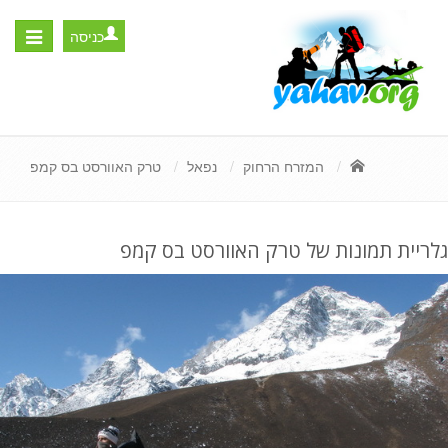
כניסה
Toggle
igation
המזרח הרחוק
נפאל
טרק האוורסט בס קמפ
גלריית תמונות של טרק האוורסט בס קמפ