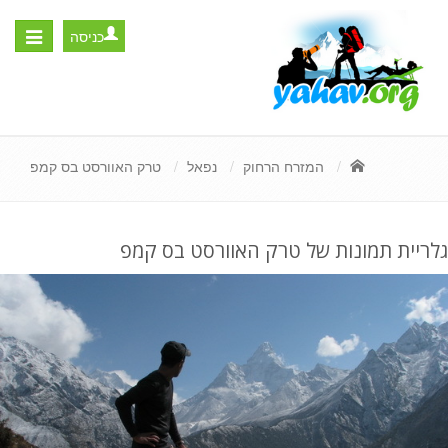
כניסה
Toggle
igation
המזרח הרחוק
נפאל
טרק האוורסט בס קמפ
גלריית תמונות של טרק האוורסט בס קמפ