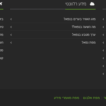
מידע רלוונטי
מזג האוויר בערים בנפאל
ביט
מה השעה בנפאל?
טיו
ערך מטבע בנפאל
מלו
מפת נפאל
הש
ספר
קור
ר
|
מפת אלבום
|
מפת מאמרי מידע