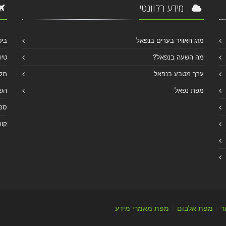
מידע רלוונטי
מזג האוויר בערים בנפאל
ביט
מה השעה בנפאל?
טיו
ערך מטבע בנפאל
מלו
מפת נפאל
הש
ספר
קור
ר
|
מפת אלבום
|
מפת מאמרי מידע