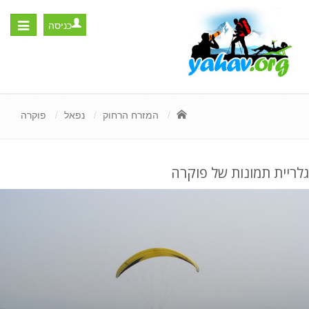
כניסה
Toggle
igation
המזרח הרחוק
נפאל
פוקרה
גלריית תמונות של פוקרה