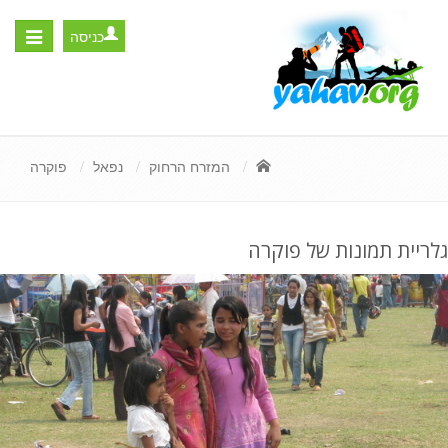
כניסה
Toggle
igation
המזרח הרחוק
נפאל
פוקרה
גלריית תמונות של פוקרה