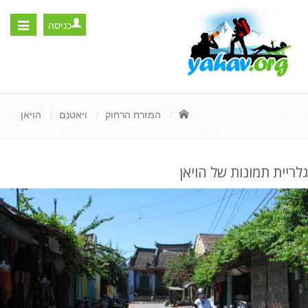
כניסה
Toggle
igation
המזרח הרחוק
ויאטנם
הויאן
גלריית תמונות של הויאן