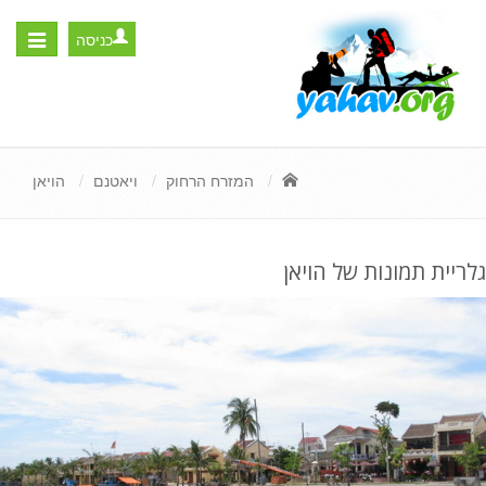
כניסה
Toggle
igation
המזרח הרחוק
ויאטנם
הויאן
גלריית תמונות של הויאן