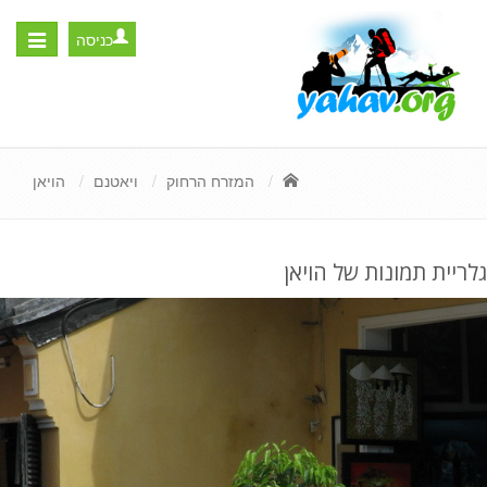
כניסה
Toggle
igation
המזרח הרחוק
ויאטנם
הויאן
גלריית תמונות של הויאן