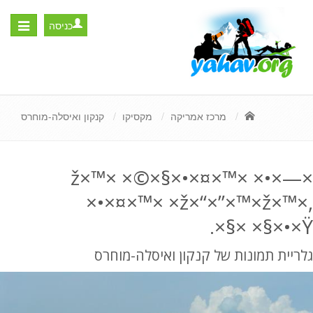
כניסה
Toggle
igation
מרכז אמריקה
מקסיקו
קנקון ואיסלה-מוחרס
×ž×™× ×©×§×•×¤×™× ×•×—
×•×¤×™× ×ž×“×”×™×ž×™×,
×§× ×§×•×Ÿ.
גלריית תמונות של קנקון ואיסלה-מוחרס