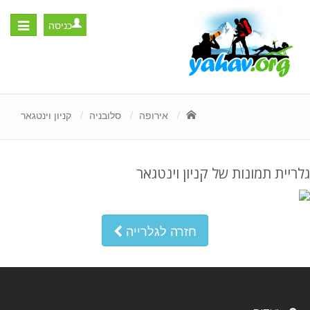
כניסה
Toggle
igation
אירופה
סלובניה
קניון וינטגאר
גלריית תמונות של קניון וינטגאר
חזרה לגלרייה