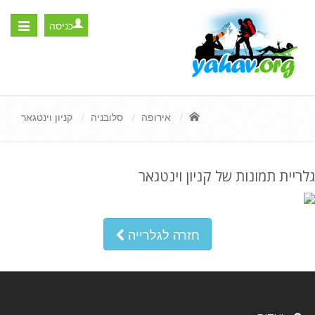
כניסה
Toggle
igation
אירופה
סלובניה
קניון וינטגאר
גלריית תמונות של קניון וינטגאר
חזרה לגלרייה