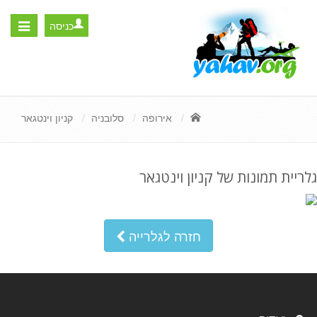
כניסה
Toggle
igation
אירופה
סלובניה
קניון וינטגאר
גלריית תמונות של קניון וינטגאר
חזרה לגלרייה