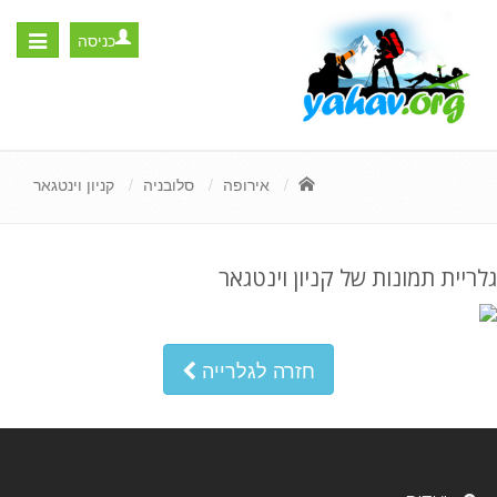
כניסה
Toggle
igation
אירופה
סלובניה
קניון וינטגאר
גלריית תמונות של קניון וינטגאר
חזרה לגלרייה