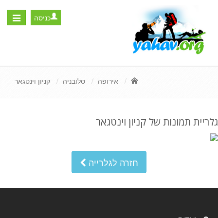
כניסה
Toggle
igation
אירופה
סלובניה
קניון וינטגאר
גלריית תמונות של קניון וינטגאר
חזרה לגלרייה