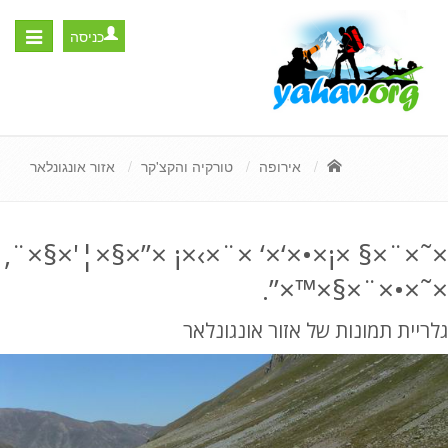
כניסה
Toggle
igation
אירופה
טורקיה והקצ'קר
אזור אונגונלאר
×˜×¨×§ ×¡×•×‘×‘ ×¨×›×¡ ×”×§×¦'×§×¨,
×˜×•×¨×§×™×”.
גלריית תמונות של אזור אונגונלאר