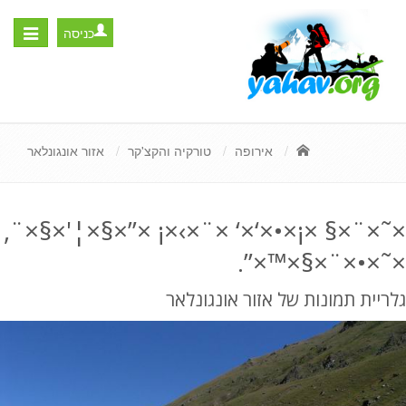
כניסה
Toggle
igation
אירופה
טורקיה והקצ'קר
אזור אונגונלאר
×˜×¨×§ ×¡×•×‘×‘ ×¨×›×¡ ×”×§×¦'×§×¨,
×˜×•×¨×§×™×”.
גלריית תמונות של אזור אונגונלאר