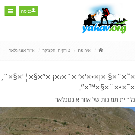
כניסה
Toggle
igation
אירופה
טורקיה והקצ'קר
אזור אונגונלאר
×˜×¨×§ ×¡×•×‘×‘ ×¨×›×¡ ×”×§×¦'×§×¨,
×˜×•×¨×§×™×”.
גלריית תמונות של אזור אונגונלאר