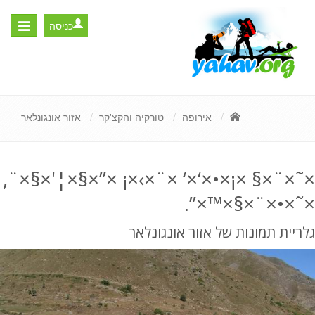
כניסה
Toggle
igation
אירופה
טורקיה והקצ'קר
אזור אונגונלאר
×˜×¨×§ ×¡×•×‘×‘ ×¨×›×¡ ×”×§×¦'×§×¨,
×˜×•×¨×§×™×”.
גלריית תמונות של אזור אונגונלאר