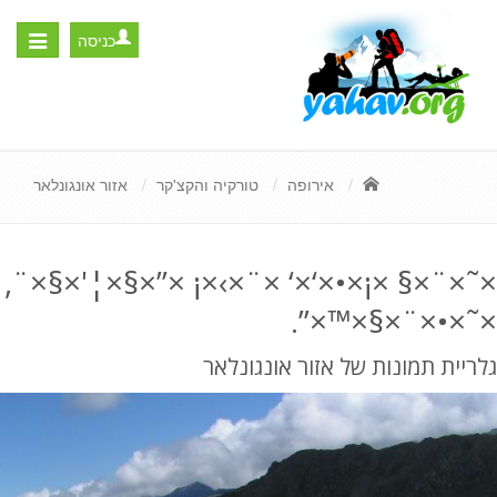
כניסה
Toggle
igation
אירופה
טורקיה והקצ'קר
אזור אונגונלאר
×˜×¨×§ ×¡×•×‘×‘ ×¨×›×¡ ×”×§×¦'×§×¨,
×˜×•×¨×§×™×”.
גלריית תמונות של אזור אונגונלאר