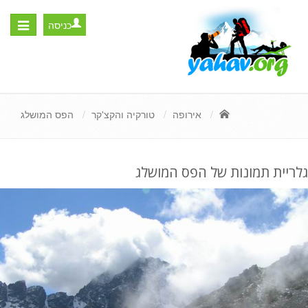
כניסה
Toggle
igation
אירופה
טורקיה והקצ'קר
הפס המושלג
גלריית תמונות של הפס המושלג