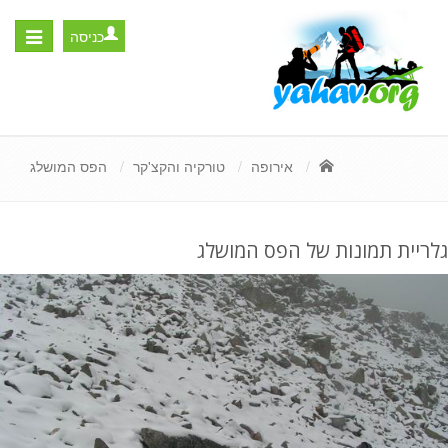
כניסה
Toggle
igation
אירופה
טורקיה והקצ'קר
הפס המושלג
גלריית תמונות של הפס המושלג