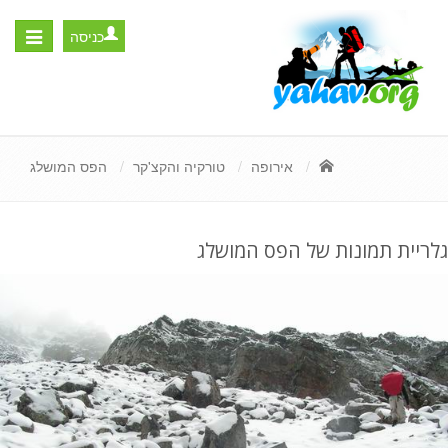
כניסה
Toggle
igation
אירופה
טורקיה והקצ'קר
הפס המושלג
גלריית תמונות של הפס המושלג