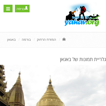
כניסה
Toggle
igation
המזרח הרחוק
בורמה
באגאן
גלריית תמונות של באגאן