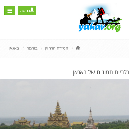
כניסה
Toggle
igation
המזרח הרחוק
בורמה
באגאן
גלריית תמונות של באגאן