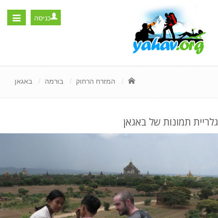
כניסה
Toggle
igation
המזרח הרחוק
בורמה
באגאן
גלריית תמונות של באגאן