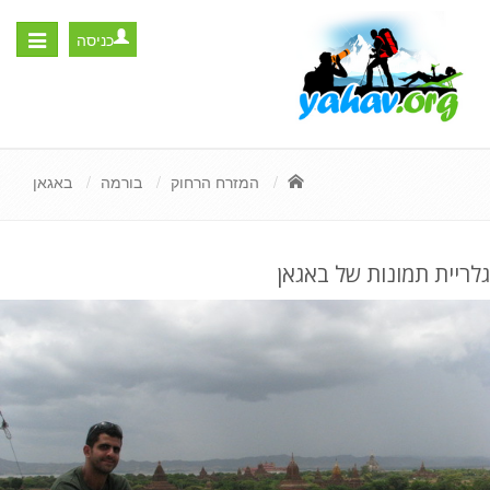
כניסה
Toggle
igation
המזרח הרחוק
בורמה
באגאן
גלריית תמונות של באגאן