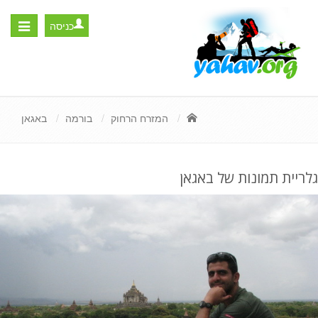
כניסה
Toggle
igation
המזרח הרחוק
בורמה
באגאן
גלריית תמונות של באגאן