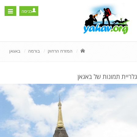
כניסה
Toggle
igation
המזרח הרחוק
בורמה
באגאן
גלריית תמונות של באגאן