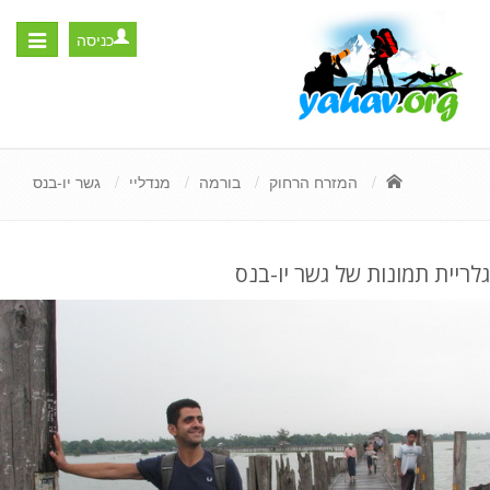
כניסה
Toggle
igation
המזרח הרחוק
בורמה
מנדליי
גשר יו-בנס
גלריית תמונות של גשר יו-בנס