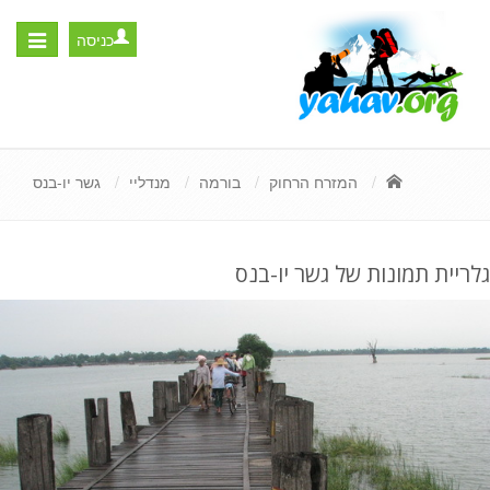
כניסה
Toggle
igation
המזרח הרחוק
בורמה
מנדליי
גשר יו-בנס
גלריית תמונות של גשר יו-בנס