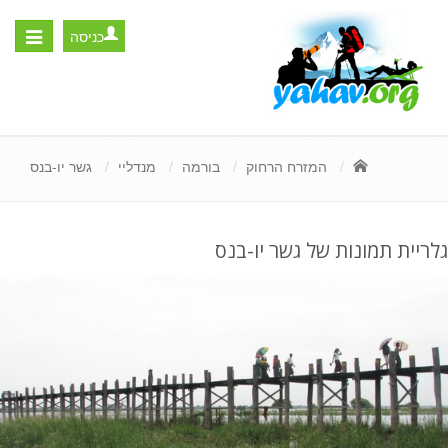
כניסה
Toggle
igation
המזרח הרחוק
בורמה
מנדליי
גשר יו-בנס
גלריית תמונות של גשר יו-בנס