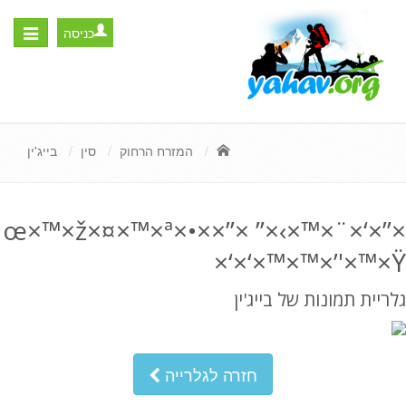
כניסה
Toggle
igation
המזרח הרחוק
סין
בייג'ין
×”×‘×¨×™×›×” ×”××•×œ×™×ž×¤×™×ª
×‘×‘×™×™×’'×™×Ÿ
גלריית תמונות של בייג'ין
חזרה לגלרייה